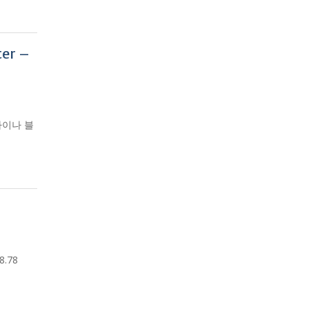
er –
 다이나 블
.78