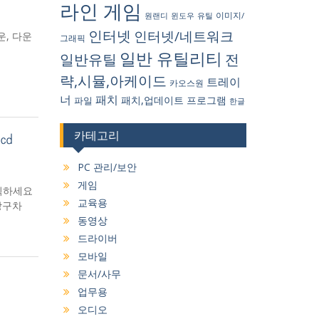
라인 게임
원랜디
유틸
이미지/
윈도우
인터넷
인터넷/네트워크
다운, 다운
그래픽
일반 유틸리티
일반유틸
전
략,시뮬,아케이드
트레이
카오스원
너
패치
패치,업데이트
프로그램
파일
한글
카테고리
 ㏅
PC 관리/보안
게임
클릭하세요
교육용
 #방구차
동영상
드라이버
모바일
문서/사무
업무용
오디오