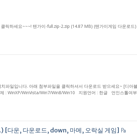
~~~! 텐가이-full.zip-2.zip (14.87 MB) (텐가이게임 다운로드
티로더 설치파일입니다. 아래 첨부파일을 클릭하셔서 다운로드 받으세요~ [디아블
체제 : WinXP/WinVista/Win7/Win8/Win10 지원언어 : 한글 언인스톨여
.) [다운, 다운로드, down, 마메, 오락실 게임] ㎩