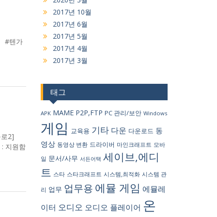
2017년 10월
2017년 6월
2017년 5월
) #텐가
2017년 4월
2017년 3월
태그
MAME
P2P,FTP
PC 관리/보안
APK
Windows
게임
기타
다운
동
교육용
다운로드
로2]
영상
드라이버
동영상 변환
마인크래프트
모바
부 : 지원함
세이브,에디
문서/사무
일
서든어택
트
스타
스타크래프트
시스템,최적화
시스템 관
에뮬 게임
업무용
에뮬레
업무
리
온
오디오
이터
오디오 플레이어