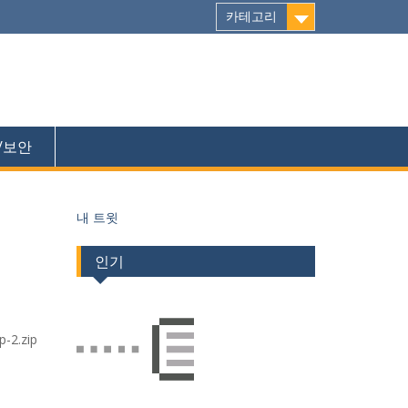
카테고리
/보안
내 트윗
인기
.zip