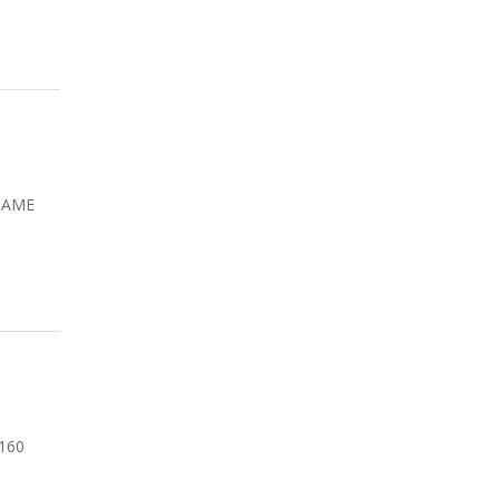
MAME
.160
E