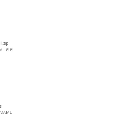
.zip
 한글 언인
s!
 #MAME