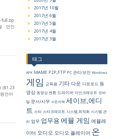
2017년 10월
2017년 6월
ll.zip
2017년 5월
 한글 언인
2017년 4월
2017년 3월
태그
MAME
P2P,FTP
PC 관리/보안
APK
Windows
게임
기타
다운
동
교육용
다운로드
(81.23
영상
드라이버
동영상 변환
마인크래프트
모바
0 지원언어
세이브,에디
문서/사무
일
서든어택
트
스타
스타크래프트
시스템,최적화
시스템 관
에뮬 게임
업무용
에뮬레
업무
리
온
오디오
이터
오디오 플레이어