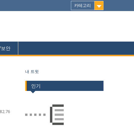
카테고리
/보안
내 트윗
인기
82.76