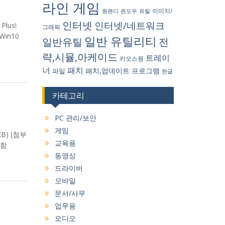
라인 게임
원랜디
유틸
이미지/
윈도우
인터넷
인터넷/네트워크
lus!
그래픽
8/Win10
일반 유틸리티
일반유틸
전
략,시뮬,아케이드
트레이
카오스원
너
패치
패치,업데이트
프로그램
파일
한글
카테고리
PC 관리/보안
게임
KB) (첨부
교육용
지원함
동영상
드라이버
모바일
문서/사무
업무용
오디오