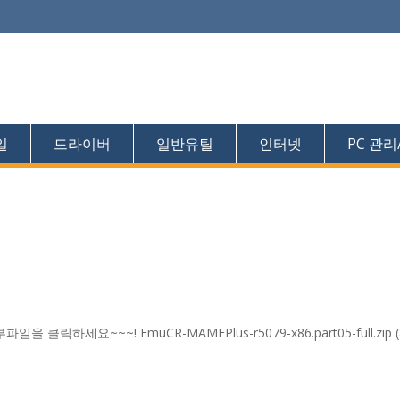
일
드라이버
일반유틸
인터넷
PC 관리
일을 클릭하세요~~~! EmuCR-MAMEPlus-r5079-x86.part05-full.zip (