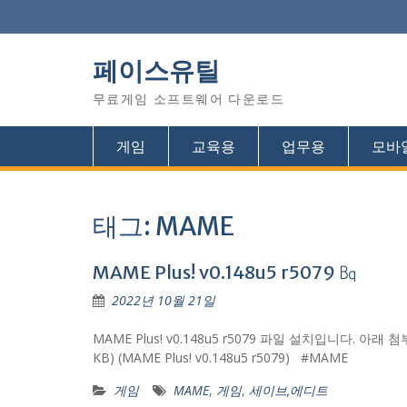
Skip
to
content
페이스유틸
무료게임 소프트웨어 다운로드
게임
교육용
업무용
모바
태그: MAME
MAME Plus! v0.148u5 r5079 ㏃
2022년 10월 21일
MAME Plus! v0.148u5 r5079 파일 설치입니다. 아래 첨부파
KB) (MAME Plus! v0.148u5 r5079) #MAME
게임
MAME
,
게임
,
세이브,에디트