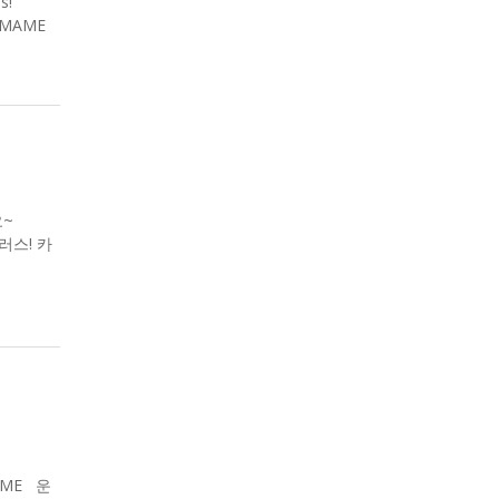
s!
 #MAME
요~
 플러스! 카
MAME 운