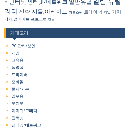
일반 유틸
인터넷
일반유틸
인터넷/네트워크
픽
리티
전략,시뮬,아케이드
트레이너
패치
파일
카오스원
패치,업데이트
프로그램
한글
카테고리
PC 관리/보안
게임
교육용
동영상
드라이버
모바일
문서/사무
업무용
오디오
이미지/그래픽
인터넷
인터넷/네트워크