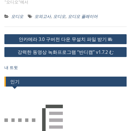
"오디오"에서
오디오
모의고사
,
오디오
,
오디오 플레이어
글
안카메라 3.0 구버전 다운 무설치 파일 받기 ㎒
내
강력한 동영상 녹화프로그램 “반디캠” v1.7.2 む
비
게
내 트윗
이
션
인기