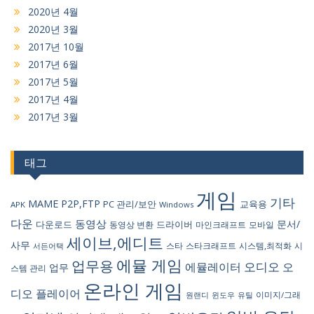
2020년 4월
2020년 3월
2017년 10월
2017년 6월
2017년 5월
2017년 4월
2017년 3월
태그
게임
기타
MAME
P2P,FTP
PC 관리/보안
교육용
APK
Windows
다운
동영상
문서/
다운로드
드라이버
동영상 변환
마인크래프트
모바일
세이브,에디트
사무
스타
스타크래프트
시스템,최적화
시
서든어택
에뮬 게임
업무용
오디오
에뮬레이터
오
업무
스템 관리
온라인 게임
디오 플레이어
원랜디
유틸
이미지/그래
윈도우