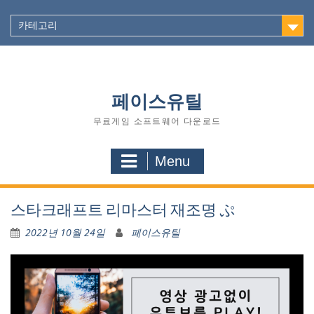
Skip
to
카테고리
content
페이스유틸
무료게임 소프트웨어 다운로드
Menu
스타크래프트 리마스터 재조명 ぷ
2022년 10월 24일
페이스유틸