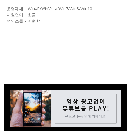
운영체제 – WinXP/WinVista/Win7/Win8/Win10
지원언어 – 한글
언인스톨 – 지원함