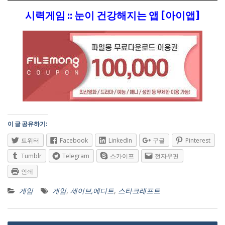
시력게임 :: 눈이 건강해지는 앱 [아이앱]
이 글 공유하기:
트위터
Facebook
LinkedIn
구글
Pinterest
Tumblr
Telegram
스카이프
전자우편
인쇄
게임
게임
,
세이브,에디트
,
스타크래프트
글