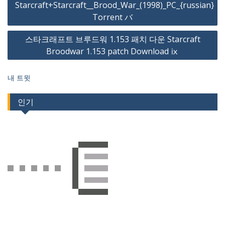
Starcraft+Starcraft__Brood_War_(1998)_PC_{russian}
내
Torrent バ
비
스타크래프트 브루드워 1.153 패치 다운 Starcraft
게
Broodwar 1.153 patch Download ⅸ
이
션
내 트윗
인기