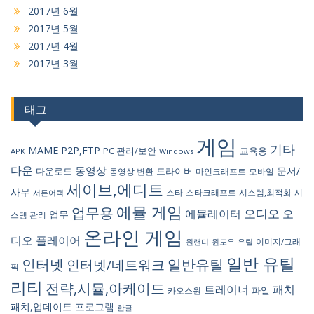
2017년 6월
2017년 5월
2017년 4월
2017년 3월
태그
게임
기타
MAME
P2P,FTP
PC 관리/보안
교육용
APK
Windows
다운
동영상
문서/
다운로드
드라이버
동영상 변환
마인크래프트
모바일
세이브,에디트
사무
스타
스타크래프트
시스템,최적화
시
서든어택
에뮬 게임
업무용
오디오
에뮬레이터
오
업무
스템 관리
온라인 게임
디오 플레이어
원랜디
유틸
이미지/그래
윈도우
일반 유틸
인터넷
일반유틸
인터넷/네트워크
픽
리티
전략,시뮬,아케이드
트레이너
패치
파일
카오스원
패치,업데이트
프로그램
한글