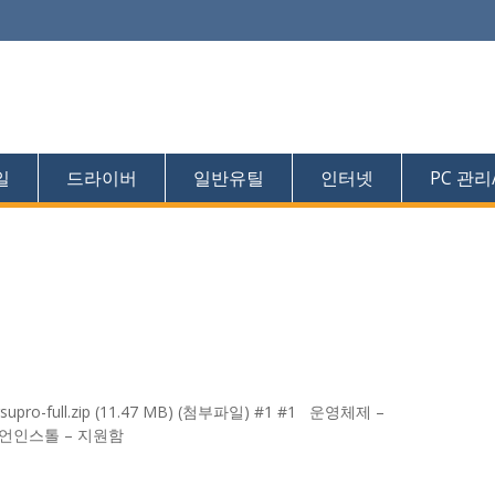
일
드라이버
일반유틸
인터넷
PC 관리
-full.zip (11.47 MB) (첨부파일) #1 #1 운영체제 –
 한글 언인스톨 – 지원함