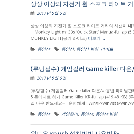
상상 이상의 자전거 휠 스포크 라이트 거리의
2017년 5월 6일
상상 이상의 자전거 휠 스포크 라이트 거리의 시선이 내게 
~ Monkey Light m133s ‘Quick Start’ Manua-f
MONKEY LIGHT(몽키 라이트)
더보기 …
동영상
동영상
,
동영상 변환
,
라이트
(루팅필수) 게임킬러 Game killer 
2017년 5월 6일
(루팅필수) 게임킬러 Game killer 다운/사용법 파이널
5 돈에디트 하기 Game Killer KR-full.zip (419.
일 다운 받으세요~ 운영체제 : WinXP/WinVista/Win7/
동영상
게임킬러
,
동영상
,
동영상 변환
윈도우 xp usb 설치방법 사용법 ㏃