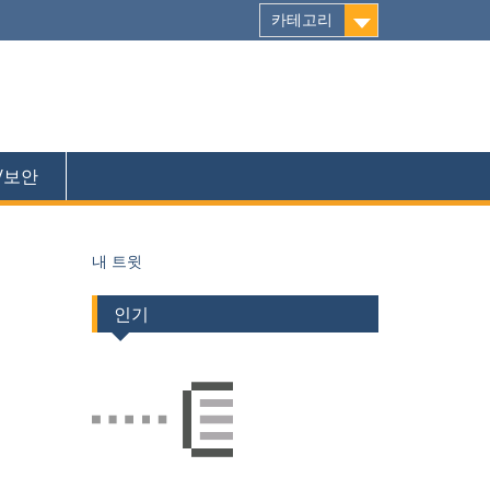
카테고리
/보안
내 트윗
인기