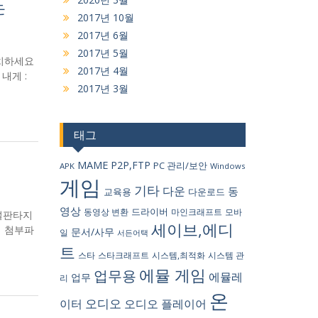
モ
2017년 10월
2017년 6월
2017년 5월
설치하세요
2017년 4월
 내게 :
2017년 3월
태그
MAME
P2P,FTP
PC 관리/보안
APK
Windows
게임
기타
다운
동
교육용
다운로드
영상
드라이버
동영상 변환
마인크래프트
모바
이널판타지
세이브,에디
하기 첨부파
문서/사무
일
서든어택
트
스타
스타크래프트
시스템,최적화
시스템 관
에뮬 게임
업무용
에뮬레
업무
리
온
오디오
이터
오디오 플레이어