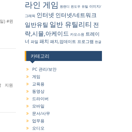
라인 게임
원랜디
유틸
이미지/
윈도우
인터넷
인터넷/네트워크
그래픽
일) #윈
일반 유틸리티
일반유틸
전
략,시뮬,아케이드
트레이
카오스원
너
패치
패치,업데이트
프로그램
파일
한글
카테고리
PC 관리/보안
게임
교육용
지원함 지원
동영상
드라이버
모바일
문서/사무
업무용
오디오