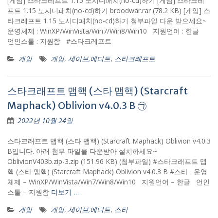
[게임] 스타크레프트 1.15 노시디패치(no-cd)하기 [게임] 스타크레
프트 1.15 노시디패치(no-cd)하기 broodwar.rar (78.2 KB) [게임] 스
타크레프트 1.15 노시디패치(no-cd)하기 첨부파일 다운 받으세요~
운영체제 : WinXP/WinVista/Win7/Win8/Win10 지원언어 : 한글
언인스톨 : 지원함 #스타크레프트
게임
게임
,
세이브,에디트
,
스타크레프트
스타크래프트 맵핵 (스타 맵핵) (Starcraft
Maphack) Oblivion v4.0.3 B ㉠
2022년 10월 24일
스타크래프트 맵핵 (스타 맵핵) (Starcraft Maphack) Oblivion v4.0.3
B입니다. 아래 첨부 파일을 다운받아 설치하세요~
OblivionV403b.zip-3.zip (151.96 KB) (첨부파일) #스타크래프트 맵
핵 (스타 맵핵) (Starcraft Maphack) Oblivion v4.0.3 B #스타 운영
체제 – WinXP/WinVista/Win7/Win8/Win10 지원언어 – 한글 언인
스톨 – 지원함
더보기 …
게임
게임
,
세이브,에디트
,
스타