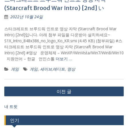
(Starcraft Brood War Intro) [2nd] い
2022년 10월 24일
스타크레프트 브루드워 인트로 영상 자막 (Starcraft Brood War
Intro) [2nd]입니다. 아래 첨부 파일을 다운받아 설치하세요~
S1X_Intro_848x386_no_logo_Ko_KR.smi (4.45 KB) (첨부파일) #스
타크레프트 브루드워 인트로 영상 자막 (Starcraft Brood War
Intro) [2nd] #영상 운영체제 – WinXP/WinVista/Win7/Win8/Win10
지원언어 – 한글 언인스톨
더보기 …
게임
게임
,
세이브,에디트
,
영상
글
이전 글
내
비
내 트윗
게
인기
이