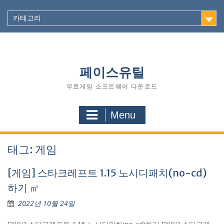
Skip
to
카테고리
content
페이스유틸
무료게임 소프트웨어 다운로드
Menu
태그: 게임
[게임] 스타크레프트 1.15 노시디패치(no-cd)
하기 ㎡
2022년 10월 24일