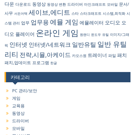
다운
동영상
문서/
다운로드
드라이버
동영상 변환
마인크래프트
모바일
세이브,에디트
사무
스타
스타크래프트
시스템,최적화
시
서든어택
에뮬 게임
업무용
오디오
에뮬레이터
오
업무
스템 관리
온라인 게임
디오 플레이어
원랜디
유틸
이미지/그래
윈도우
일반 유틸
인터넷
일반유틸
인터넷/네트워크
픽
리티
전략,시뮬,아케이드
트레이너
패치
파일
카오스원
패치,업데이트
프로그램
한글
카테고리
PC 관리/보안
게임
교육용
동영상
드라이버
모바일