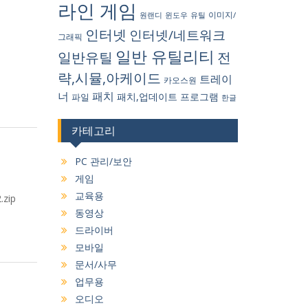
라인 게임
원랜디
유틸
이미지/
윈도우
인터넷
인터넷/네트워크
그래픽
일반 유틸리티
일반유틸
전
략,시뮬,아케이드
트레이
카오스원
너
패치
패치,업데이트
프로그램
파일
한글
카테고리
PC 관리/보안
게임
교육용
zip
동영상
드라이버
모바일
문서/사무
업무용
오디오