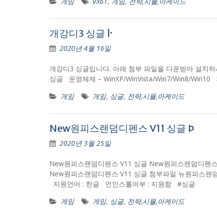
게임
VX61
,
게임
,
전략,시뮬,아케이드
개강디3 싱글 ŀ
2020년 4월 16일
개강디3 싱글입니다. 아래 첨부 파일을 다운받아 설치하세요~ 개
싱글 운영체제 – WinXP/WinVista/Win7/Win8/W
게임
게임
,
싱글
,
전략,시뮬,아케이드
New원피스랜덤디펜스 V11 싱글 Þ
2020년 3월 25일
New원피스랜덤디펜스 V11 싱글 New원피스랜덤디펜스
New원피스랜덤디펜스 V11 싱글 첨부파일 뉴원피스랜덤디펜스V11.s
지원언어 : 한글 언인스톨여부 : 지원함 #싱글
게임
게임
,
싱글
,
전략,시뮬,아케이드