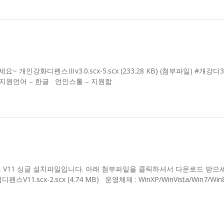
인강화디펜스Ⅲv3.0.scx-5.scx (233.28 KB) (첨부파일) #개강디3
in10 지원언어 – 한글 언인스톨 – 지원함
 V11 싱글 설치파일입니다. 아래 첨부파일을 클릭하셔서 다운로드 받으
cx-2.scx (4.74 MB) 운영체제 : WinXP/WinVista/Win7/Win8