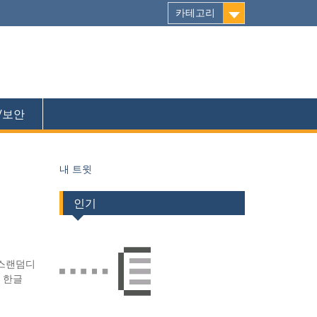
카테고리
/보안
내 트윗
인기
피스랜덤디
 : 한글