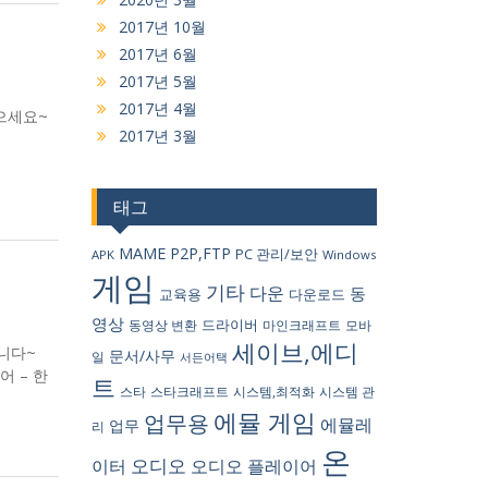
2017년 10월
2017년 6월
2017년 5월
2017년 4월
으세요~
2017년 3월
태그
MAME
P2P,FTP
PC 관리/보안
APK
Windows
게임
기타
다운
동
교육용
다운로드
영상
드라이버
동영상 변환
마인크래프트
모바
세이브,에디
합니다~
문서/사무
일
서든어택
언어 – 한
트
스타
스타크래프트
시스템,최적화
시스템 관
에뮬 게임
업무용
에뮬레
업무
리
온
오디오
이터
오디오 플레이어