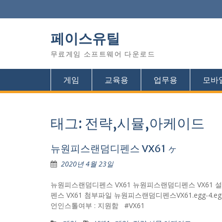
Skip
to
content
페이스유틸
무료게임 소프트웨어 다운로드
게임
교육용
업무용
모바
태그: 전략,시뮬,아케이드
뉴원피스랜덤디펜스 VX61 ヶ
2020년 4월 23일
뉴원피스랜덤디펜스 VX61 뉴원피스랜덤디펜스 VX61
펜스 VX61 첨부파일 뉴원피스랜덤디펜스VX61.egg-4.egg (
언인스톨여부 : 지원함 #VX61