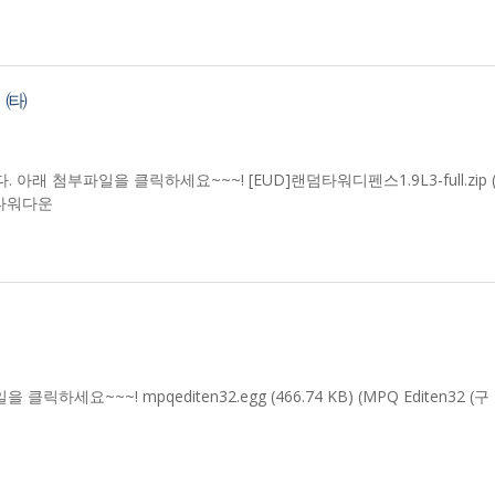
 ㈙
 아래 첨부파일을 클릭하세요~~~! [EUD]랜덤타워디펜스1.9L3-full.zip (
랜덤타워다운
릭하세요~~~! mpqediten32.egg (466.74 KB) (MPQ Editen32 (