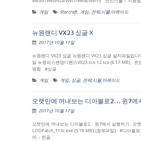
WinXP/WinVista/Win7/Win8/Win10 언인스톨 –
게임
Starcraft
,
게임
,
전략,시뮬,아케이드
뉴원랜디 VX23 싱글 Χ
2017년 10월 17일
뉴원랜디 VX23 싱글 뉴원랜디 VX23 싱글 설치파일입
일 뉴원피스랜덤디펜스VX23.scx-12.scx (6.17 MB) 운영
원함 #싱글
게임
게임
,
싱글
,
전략,시뮬,아케이드
오랫만에 꺼내보는 디아블로2… 윈7에서
2017년 10월 17일
오랫만에 꺼내보는 디아블로2… 윈7에서 실행하기.. 오
LODPatch_113c.exe (5.18 MB) (첨부파일) #디아
어 – 한글