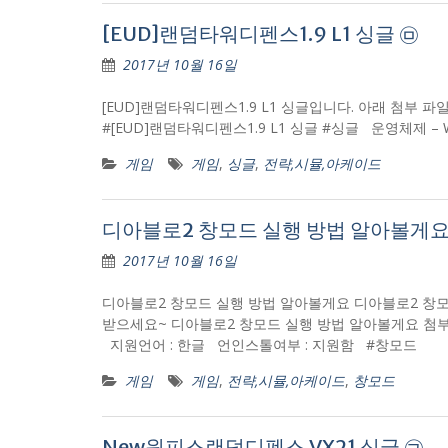
[EUD]랜덤타워디펜스1.9 L1 싱글 ㉤
2017년 10월 16일
[EUD]랜덤타워디펜스1.9 L1 싱글입니다. 아래 첨부 파일을
#[EUD]랜덤타워디펜스1.9 L1 싱글 #싱글 운영체제 – Wi
게임
게임
,
싱글
,
전략,시뮬,아케이드
디아블로2 창모드 실행 방법 알아볼게요
2017년 10월 16일
디아블로2 창모드 실행 방법 알아볼게요 디아블로2 창
받으세요~ 디아블로2 창모드 실행 방법 알아볼게요 첨부파일 WMC.zi
지원언어 : 한글 언인스톨여부 : 지원함 #창모드
게임
게임
,
전략,시뮬,아케이드
,
창모드
New원피스랜덤디펜스 VX21 싱글 ㉠