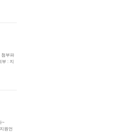
글 첨부파
여부 : 지
다~
함 지원언