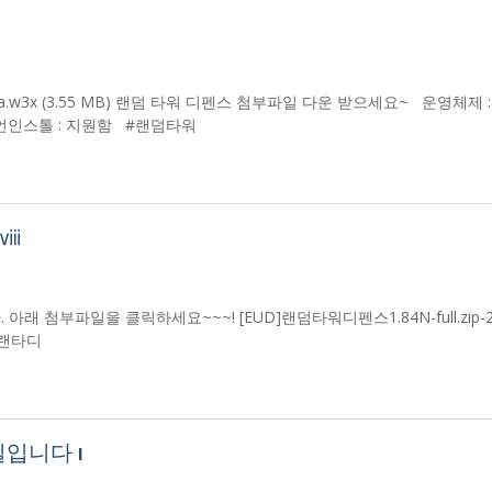
w3x (3.55 MB) 랜덤 타워 디펜스 첨부파일 다운 받으세요~ 운영체제 :
 한글 언인스톨 : 지원함 #랜덤타워
 ⅷ
래 첨부파일을 클릭하세요~~~! [EUD]랜덤타워디펜스1.84N-full.zip-2.
 #랜타디
입니다 ı